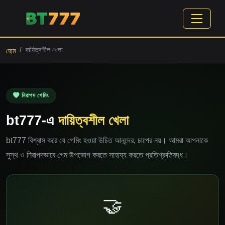
দায়িত্বশীল খেলা
হোম
নিরাপদ গেমিং
bt777-এ
দায়িত্বশীল খেলা
bt777 বিশ্বাস করে যে গেমিং হওয়া উচিত আনন্দের, চাপের নয়। আমরা আপনাকে
সুস্থ ও নিরাপদভাবে গেম উপভোগ করতে সাহায্য করতে প্রতিশ্রুতিবদ্ধ।
🤝