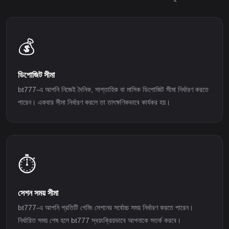
💰
ডিপোজিট সীমা
bt777-এ আপনি নিজেই দৈনিক, সাপ্তাহিক বা মাসিক ডিপোজিট সীমা নির্ধারণ করতে
পারেন। একবার সীমা নির্ধারণ করলে তা তাৎক্ষণিকভাবে কার্যকর হয়।
⏱️
সেশন সময় সীমা
bt777-এ আপনি প্রতিটি গেমিং সেশনের সর্বোচ্চ সময় নির্ধারণ করতে পারেন।
নির্ধারিত সময় শেষ হলে bt777 স্বয়ংক্রিয়ভাবে আপনাকে সতর্ক করবে।