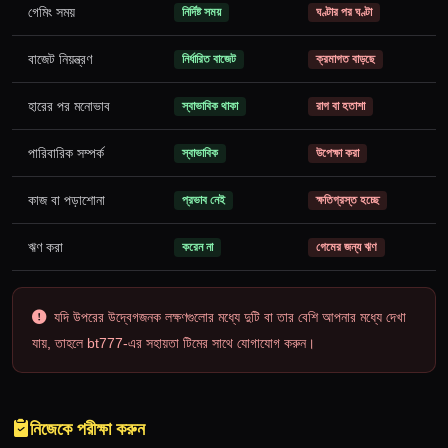
গেমিং সময়
নির্দিষ্ট সময়
ঘণ্টার পর ঘণ্টা
বাজেট নিয়ন্ত্রণ
নির্ধারিত বাজেট
ক্রমাগত বাড়ছে
হারের পর মনোভাব
স্বাভাবিক থাকা
রাগ বা হতাশা
পারিবারিক সম্পর্ক
স্বাভাবিক
উপেক্ষা করা
কাজ বা পড়াশোনা
প্রভাব নেই
ক্ষতিগ্রস্ত হচ্ছে
ঋণ করা
করেন না
গেমের জন্য ঋণ
যদি উপরের উদ্বেগজনক লক্ষণগুলোর মধ্যে দুটি বা তার বেশি আপনার মধ্যে দেখা
যায়, তাহলে bt777-এর সহায়তা টিমের সাথে যোগাযোগ করুন।
নিজেকে পরীক্ষা করুন