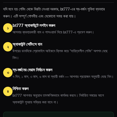
যদি মনে হয় গেমিং থেকে বিরতি নেওয়া দরকার, bt777-এর স্ব-বর্জন সুবিধা ব্যবহার
করুন। এটি সম্পূর্ণ গোপনীয় এবং যেকোনো সময় করা যায়।
bt777 অ্যাকাউন্টে লগইন করুন
১
আপনার ব্যবহারকারী নাম ও পাসওয়ার্ড দিয়ে bt777-এ প্রবেশ করুন।
অ্যাকাউন্ট সেটিংসে যান
২
উপরের ডানদিকে প্রোফাইল আইকনে ক্লিক করে "দায়িত্বশীল গেমিং" অপশন বেছে
নিন।
স্ব-বর্জনের মেয়াদ নির্বাচন করুন
৩
৭ দিন, ১ মাস, ৩ মাস, ৬ মাস বা স্থায়ী বর্জন — আপনার প্রয়োজন অনুযায়ী বেছে নিন।
নিশ্চিত করুন
৪
bt777 আপনার অনুরোধ তাৎক্ষণিকভাবে কার্যকর করবে। নির্ধারিত সময়ের আগে
অ্যাকাউন্ট পুনরায় সক্রিয় করা যাবে না।