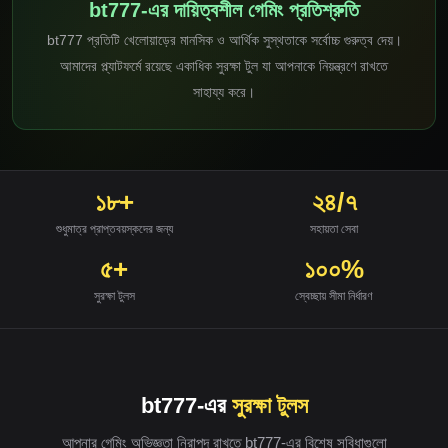
bt777-এর দায়িত্বশীল গেমিং প্রতিশ্রুতি
bt777 প্রতিটি খেলোয়াড়ের মানসিক ও আর্থিক সুস্থতাকে সর্বোচ্চ গুরুত্ব দেয়।
আমাদের প্ল্যাটফর্মে রয়েছে একাধিক সুরক্ষা টুল যা আপনাকে নিয়ন্ত্রণে রাখতে
সাহায্য করে।
১৮+
২৪/৭
শুধুমাত্র প্রাপ্তবয়স্কদের জন্য
সহায়তা সেবা
৫+
১০০%
সুরক্ষা টুলস
স্বেচ্ছায় সীমা নির্ধারণ
bt777-এর
সুরক্ষা টুলস
আপনার গেমিং অভিজ্ঞতা নিরাপদ রাখতে bt777-এর বিশেষ সুবিধাগুলো