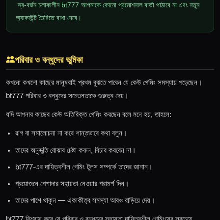
স্ব-বর্জন চলাকালীন bt777 আপনাকে কোনো প্রমোশনাল বার্তা পাঠাবে না এবং নতুন
অ্যাকাউন্ট তৈরিতে বাধা দেবে।
পরিবার ও বন্ধুদের ভূমিকা
কখনো কখনো কাছের মানুষরাই প্রথম বুঝতে পারেন যে কেউ গেমিং সমস্যায় পড়েছেন।
bt777 পরিবার ও বন্ধুদের সচেতনতাকে গুরুত্ব দেয়।
যদি আপনার কাছের কেউ অতিরিক্ত গেমিং করছেন বলে মনে হয়, তাহলে:
রাগ বা সমালোচনা না করে শান্তভাবে কথা বলুন।
তাদের অনুভূতি বোঝার চেষ্টা করুন, বিচার করবেন না।
bt777-এর দায়িত্বশীল গেমিং টুলস সম্পর্কে তাদের জানান।
প্রয়োজনে পেশাদার সহায়তা নেওয়ার পরামর্শ দিন।
তাদের পাশে থাকুন — একাকীত্ব সমস্যা আরও বাড়িয়ে দেয়।
bt777 বিশ্বাস করে যে পরিবার ও বন্ধুদের সহায়তা দায়িত্বশীল গেমিংয়ের সবচেয়ে